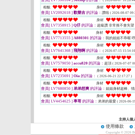
( 2026-08-07 10:28:44
相貌
身材
會員[ LV2092618 ]
歡樂吉
的評論：
讚啦
( 2026-08-07 09:
相貌
身材
會員[ LV7358915 ]
Q仔
的評論：
超級讚 非常推不會失望
相貌
身材
會員[ LV7713555 ]
A880301
的評論：
我的姐姐不乖喔 
相貌
身材
會員[ LV7641368 ]
飛翔啊
的評論：
( 2026-07-15 15:54:10
相貌
身材
會員[ LV7579050 ]
accu820
的評論：
超頂
( 2026-07-07 00
相貌
身材
會員[ LV7235691 ]
Oia
的評論：
( 2026-06-21 22:17:27 )
相貌
身材
會員[ LV7680850 ]
弟弟想爽
的評論：
姐姐身材超棒、
相貌
身材
會員[ LV4454625 ]
率哥
的評論：
弟弟的最愛
( 2026-06-19
主持人個
使用條款
Copyright © 2026 