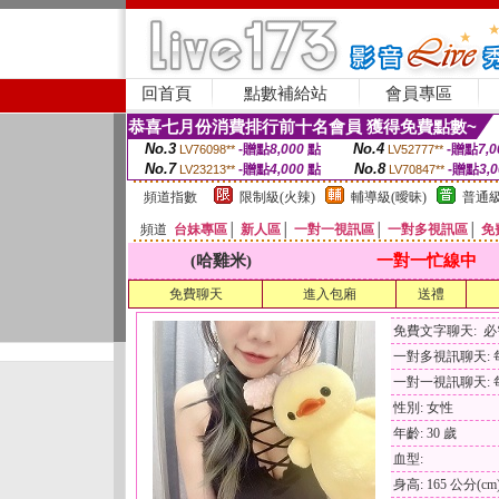
回首頁
點數補給站
會員專區
恭喜七月份消費排行前十名會員 獲得免費點數~
No.3
No.4
-贈點
8,000
點
-贈點
7,0
LV76098**
LV52777**
No.7
No.8
-贈點
4,000
點
-贈點
3,
LV23213**
LV70847**
頻道指數
限制級(火辣)
輔導級(曖昧)
普通級
頻道
台妹專區
│
新人區
│
一對一視訊區
│
一對多視訊區
│
免
(哈雞米)
一對一忙線中
免費聊天
進入包廂
送禮
免費文字聊天: 
一對多視訊聊天: 每
一對一視訊聊天: 每
性別: 女性
年齡: 30 歲
血型:
身高: 165 公分(cm