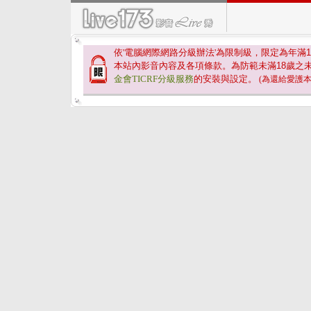
依'電腦網際網路分級辦法'為限制級，限定為年滿
1
本站內影音內容及各項條款。為防範未滿
18
歲之
金會TICRF分級服務
的安裝與設定。
(為還給愛護