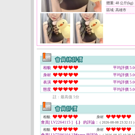
體重: 48 公斤(kg)
區域: 高雄市
相貌
平均評價 5.0
身材
平均評價 5.0
表演
平均評價 5.0
態度
平均評價 5.0
註﹕最高值 5分
相貌
身材
會員[ LV2264115 ]
｛.｝
的評論：
( 2026-08-08 23:32:11 )
相貌
身材
會員[ LV7596104 ]
56xmp
的評論：