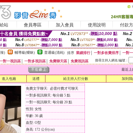
給站
會員專區
加入會員
使用說明
付款
十名會員 獲得免費點數~
No.1
-贈點
10,000
點
No.2
LV72973**
No.4
No.5
No.
00
點
-贈點
7,000
點
-贈點
6,000
點
LV52777**
LV77023**
No.8
No.8
No.
00
點
-贈點
3,000
點
-贈點
3,000
點
LV70847**
LV75677**
辣)
輔導級(曖昧)
普通級(清純)
排序
業績排行
│
一對多收費排序
│
一對一
搜尋主持人網名/編號：
一對一視訊區
│
一對多視訊區
│
免費聊天區
│
免費視訊區
最近上線時間
進入包廂
送禮
給主持人打分數
加到我
免費文字聊天: 必需付費才可聊天
一對多視訊聊天: 每分鐘 5 點
一對一視訊聊天: 每分鐘 20 點
性別: 女性
年齡: 36 歲
血型: O型
身高: 172 公分(cm)