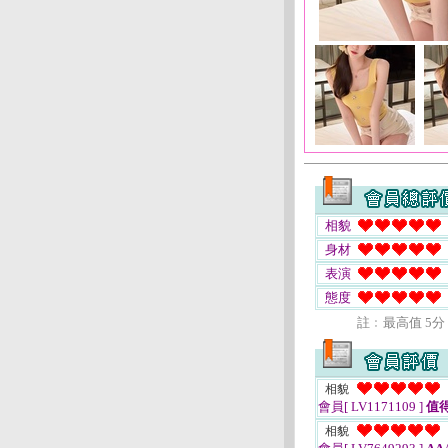
相貌
身材
表演
態度
註﹕最高值 5分
相貌
會員[ LV1171109 ]
值
相貌