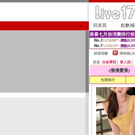
回首頁
點數補
恭喜七月份消費排行前
No.3
-贈點
8,0
LV76098**
No.7
-贈點
4,0
LV23213**
頻道指數
限制級(火
頻道
台妹專區
│
新人區
│
(倩倩愛美)
免費聊天