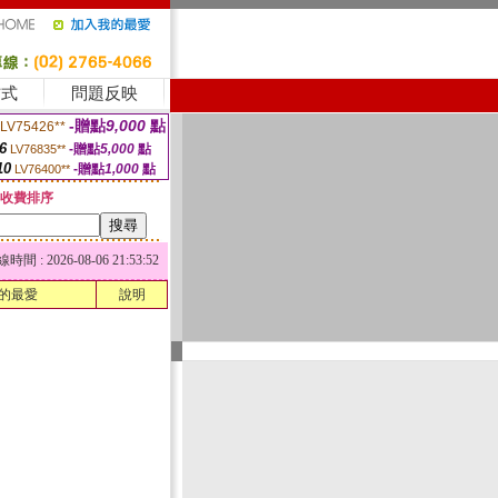
方式
問題反映
-贈點
9,000
點
LV75426**
6
-贈點
5,000
點
LV76835**
10
-贈點
1,000
點
LV76400**
收費排序
 : 2026-08-06 21:53:52
的最愛
說明